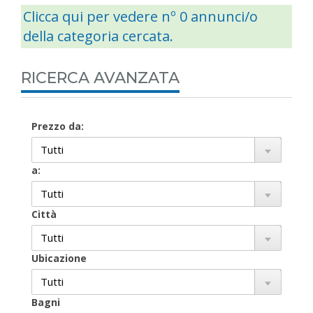
Clicca qui per vedere nº 0 annunci/o
della categoria cercata.
RICERCA AVANZATA
Prezzo da:
a:
Città
Ubicazione
Bagni