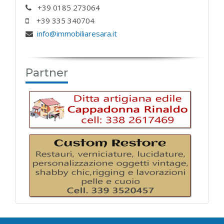
+39 0185 273064
+39 335 340704
info@immobiliaresara.it
Partner